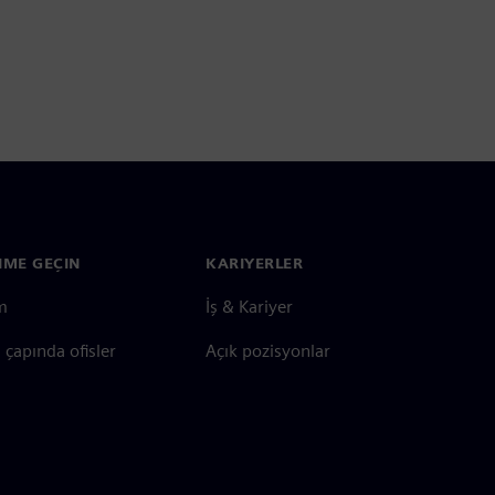
ŞIME GEÇIN
KARIYERLER
im
İş & Kariyer
çapında ofisler
Açık pozisyonlar