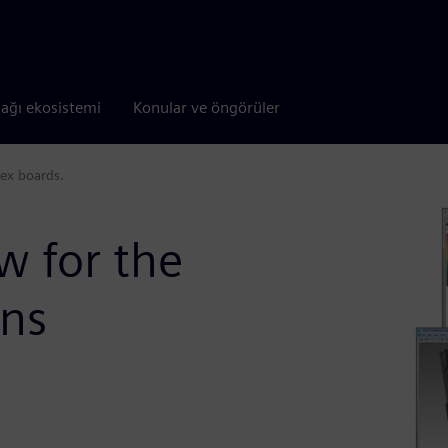
tağı ekosistemi
Konular ve öngörüler
ex boards.
w for the
gns