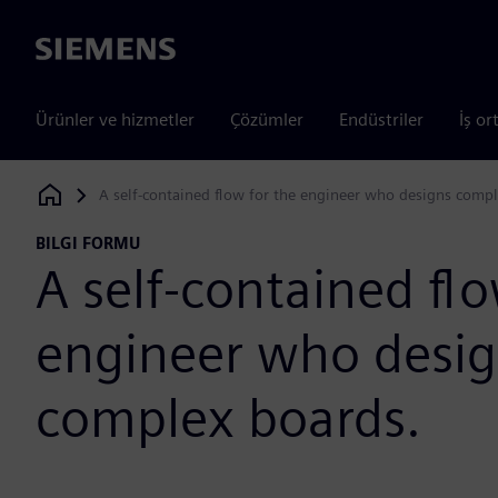
Siemens
Ürünler ve hizmetler
Çözümler
Endüstriler
İş or
A self-contained flow for the engineer who designs compl
Siemens Digital Industries Software
BILGI FORMU
A self-contained flo
engineer who desi
complex boards.