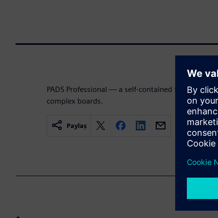
PADS Professional — a self-contained flow for the
complex boards.
Paylaş