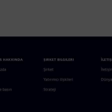
S HAKKINDA
ŞIRKET BILGILERI
İLETI
ızda
Şirket
İletiş
Yatırımcı ilişkileri
Dünya 
e basın
Strateji