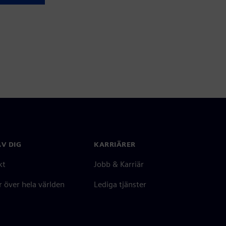
V DIG
KARRIÄRER
kt
Jobb & Karriär
 över hela världen
Lediga tjänster