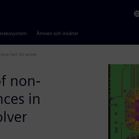
erekosystem
Ämnen och insikter
rlynx fast 3D solver
of non‐
nces in
olver