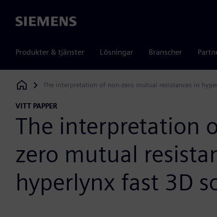
Siemens
Produkter & tjänster
Lösningar
Branscher
Partn
The interpretation of non‐zero mutual resistances in hype
Siemens Digital Industries Software
VITT PAPPER
The interpretation 
zero mutual resista
hyperlynx fast 3D s