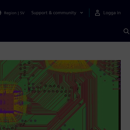
Support & community
Logga in
Region
|
SV
S
m
S
A