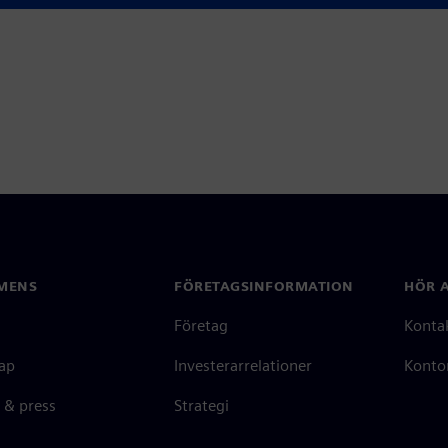
MENS
FÖRETAGSINFORMATION
HÖR A
Företag
Konta
ap
Investerarrelationer
Kontor
 & press
Strategi