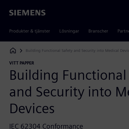
Siemens
Produkter & tjänster
Lösningar
Branscher
Partn
Building Functional Safety and Security into Medical Devi
Siemens Digital Industries Software
VITT PAPPER
Building Functional
and Security into M
Devices
IEC 62304 Conformance