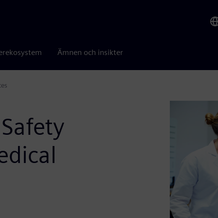
erekosystem
Ämnen och insikter
ces
 Safety
edical