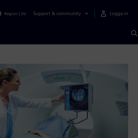
Support & community
Logga in
Region
|
SV
S
m
S
A