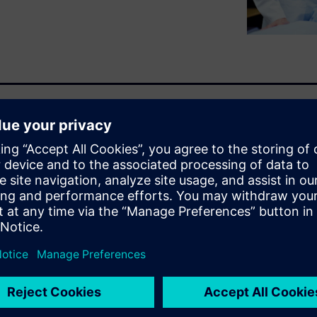
ns can adapt the safety
e, extending them to support
s.