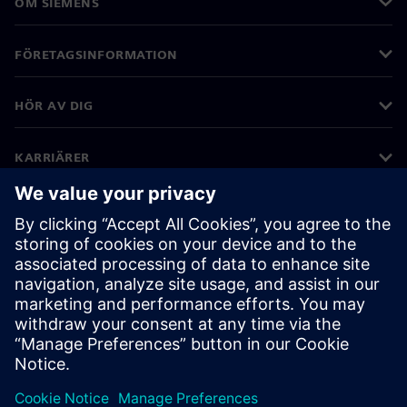
OM SIEMENS
FÖRETAGSINFORMATION
HÖR AV DIG
KARRIÄRER
©
Siemens
2026
Företagsinformation
Sekretessmeddelande
Kakor meddelande
Användarvillkor