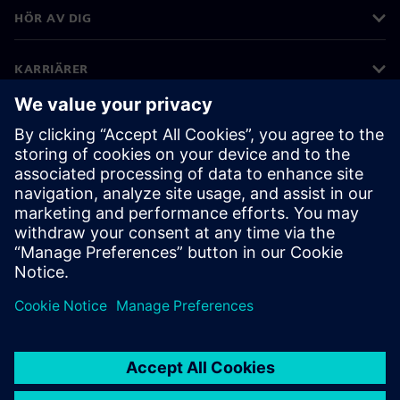
HÖR AV DIG
KARRIÄRER
©
Siemens
2026
Företagsinformation
Sekretessmeddelande
Kakor meddelande
Användarvillkor
Digitalt ID
Visselblåsning