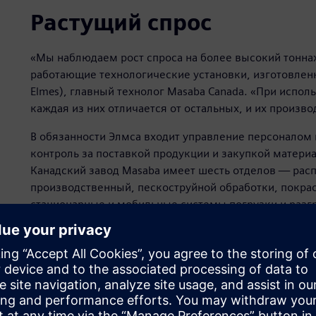
Растущий спрос
«Мы наблюдаем рост спроса на более высокий тонна
работающие технологические установки, изготовленн
Elmes), главный технолог Masaba Canada. «При испол
каждая из них отличается от остальных, и их произво
В обязанности Элмса входит управление персоналом 
контроль за поставкой продукции и закупкой матер
Канадский завод Masaba имеет шесть отделов — ра
производственный, пескоструйной обработки, покра
стационарные и мобильные системы погрузки и разг