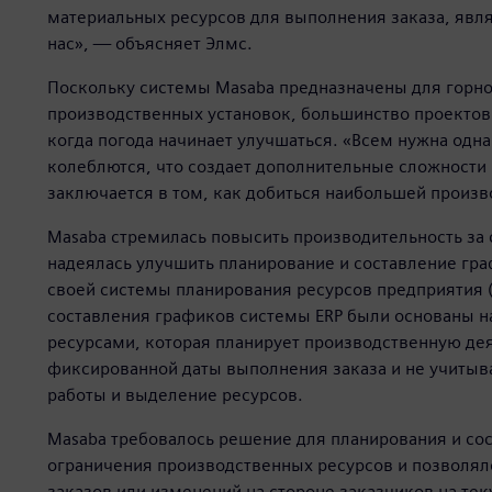
материальных ресурсов для выполнения заказа, явл
нас», — объясняет Элмс.
Поскольку системы Masaba предназначены для гор
производственных установок, большинство проектов
когда погода начинает улучшаться. «Всем нужна одна 
колеблются, что создает дополнительные сложности 
заключается в том, как добиться наибольшей произв
Masaba стремилась повысить производительность за
надеялась улучшить планирование и составление гр
своей системы планирования ресурсов предприятия 
составления графиков системы ERP были основаны 
ресурсами, которая планирует производственную дея
фиксированной даты выполнения заказа и не учитыв
работы и выделение ресурсов.
Masaba требовалось решение для планирования и со
ограничения производственных ресурсов и позволя
заказов или изменений на стороне заказчиков на те