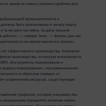
яется одной из самых сложных проблем для
нодобывающей промышленности и
 должны быть реализованы к началу марта,
и та же дата поставки, но даты заказов
в работе», — говорит Элмс. — Вопрос для нас
одительности во время высокого сезона».
 счет эффективного производства. Компания
афиков производства, используя возможности
(ERP). Инструменты планирования и
на модели планирования с неограниченными
тельность в обратном порядке от
ает ограничения ресурсов, существующие
ставления графиков, которое учитывало бы
ло менеджерам определять влияние новых
кущее производство. Такое решение могло