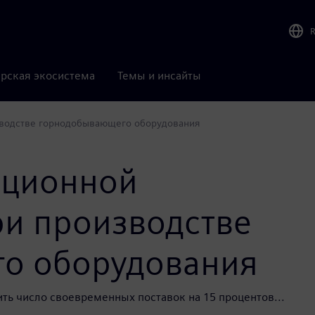
рская экосистема
Темы и инсайты
водстве горнодобывающего оборудования
ационной
и производстве
о оборудования
ть число своевременных поставок на 15 процентов...