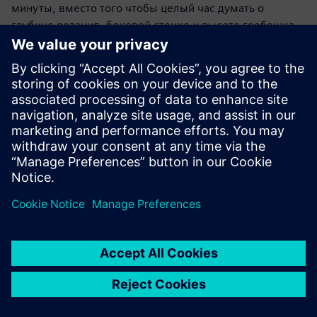
минуты, вместо того чтобы целый час думать о
глубине резания, боковой стенке и высоте гребешка.
У нас есть библиотека шаблонов проверенных циклов
обработки, включающих черновую, получистовую и
чистовую обработку, что позволяет автоматизировать
подготовку управляющих программ. Это значительно
ускоряет процесс».
Индивидуальная
настройка функций и
автоматизация
повторяющихся задач
В JK Machining очень ценят открытость средств
автоматизации и индивидуальной настройки, что
позволяет компании адаптировать NX под конкретные