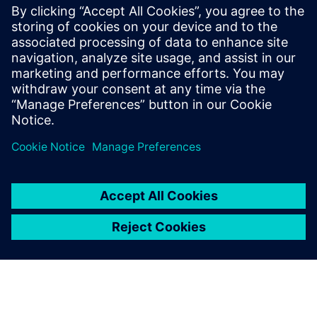
системы обеспечивают
нужную гибкость и
позволяют быстро
разрабатывать безопасные
траектории
пятикоординатной
обработки.
Guo Ren-Chi, Заместитель директора компании, Either
Tech Co., Ltd.