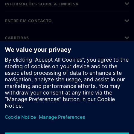
INFORMAÇÕES SOBRE A EMPRESA
ENTRE EM CONTACTO
CARREIRAS
©
Siemens
2026
Informações corporativas
Aviso de privacidade
Aviso sobre cookies
Termos de utilização
Identificação digital