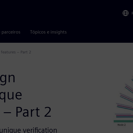
 parceiros
Tópicos e insights
features – Part 2
ign
ique
 – Part 2
nique verification