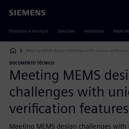
Siemens
Produtos e serviços
Soluções
Indústrias
Rede de
Meeting MEMS design challenges with unique verification 
Siemens Digital Industries Software
DOCUMENTO TÉCNICO
Meeting MEMS des
challenges with un
verification features
Meeting MEMS design challenges with u