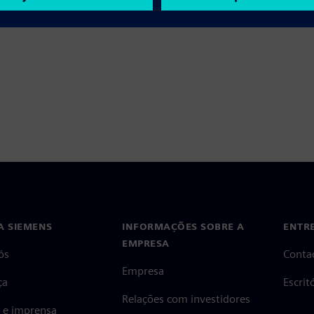
A SIEMENS
INFORMAÇÕES SOBRE A
ENTR
EMPRESA
ós
Conta
Empresa
ça
Escri
Relações com investidores
s e imprensa