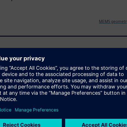
MEMS geometry a
t and ease of use for
es and all-angle polygons, is
 CAD tools from conventional
on of the MEMS layout.