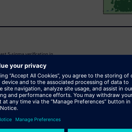
east 5-sigma verification in
ing that old approaches like
ons to reach high-sigma and
simulations. What they need is
High-Sigma Verifier. Learn
 modeling technology and how
sigma verification fast.