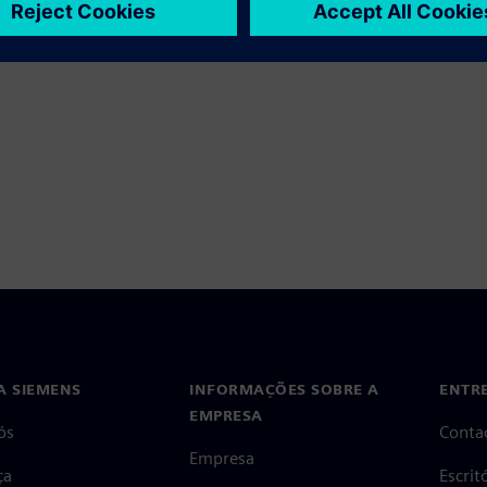
A SIEMENS
INFORMAÇÕES SOBRE A
ENTR
EMPRESA
ós
Conta
Empresa
ça
Escri