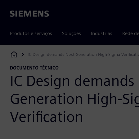
Siemens
Produtos e serviços
Soluções
Indústrias
Rede de
IC Design demands Next-Generation High-Sigma Verificati
Siemens Digital Industries Software
DOCUMENTO TÉCNICO
IC Design demands 
Generation High-S
Verification