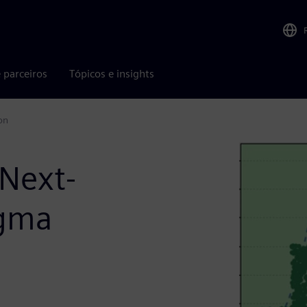
 parceiros
Tópicos e insights
on
Next-
igma