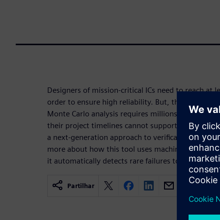
Designers of mission-critical ICs need to reach at l
order to ensure high reliability. But, they are find
Monte Carlo analysis requires millions of simulati
their project timelines cannot support that many 
a next-generation approach to verification: Solido 
more about how this tool uses machine learning
it automatically detects rare failures to offer high-
Partilhar