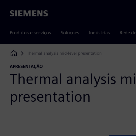
Siemens
Produtos e serviços
Soluções
Indústrias
Rede de
Thermal analysis mid-level presentation
Siemens Digital Industries Software
APRESENTAÇÃO
Thermal analysis mi
presentation