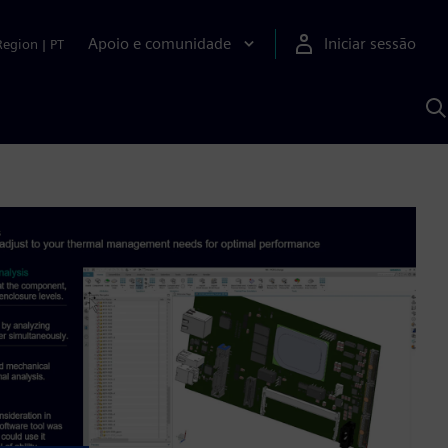
Apoio e comunidade
Iniciar sessão
Region
|
PT
P
c
d
S