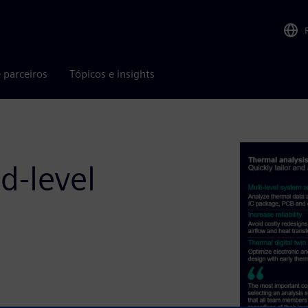
 parceiros
Tópicos e insights
d-level