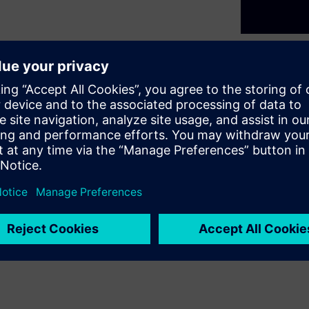
nery, equipment or
nvest.