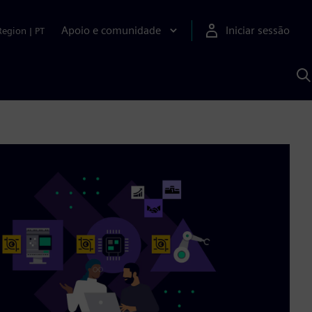
Apoio e comunidade
Iniciar sessão
Region
|
PT
P
c
d
S