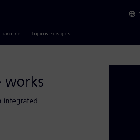
 parceiros
Tópicos e insights
e works
 integrated