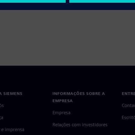
A SIEMENS
INFORMAÇÕES SOBRE A
ENTR
EMPRESA
ós
Conta
Empresa
ça
Escri
Relações com investidores
s e imprensa