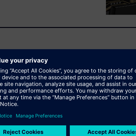
ies in the Xpedition IC
reater workflow
imized ground return paths,
t/interposer connectivity
mance.