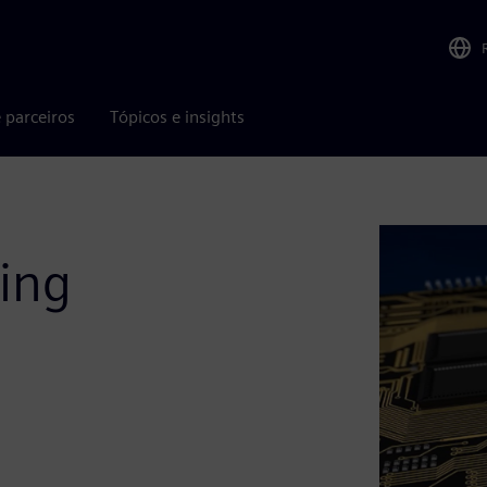
 parceiros
Tópicos e insights
ging