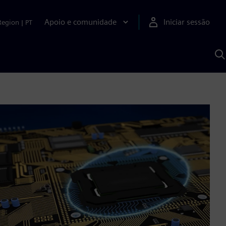
Apoio e comunidade
Iniciar sessão
Region
|
PT
P
c
d
S