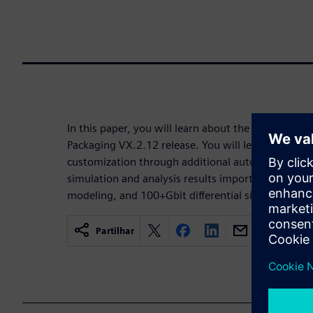
In this paper, you will learn about the key capabilit
Packaging VX.2.12 release. You will learn about g
customization through additional automation, opt
simulation and analysis results import, ASIC/chiple
modeling, and 100+Gbit differential signal perfor
Partilhar