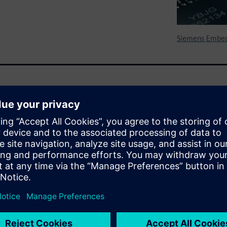
Siemens Embed
ing board support packages
ing system, middleware,
re seeking support for a
tecture requirement.