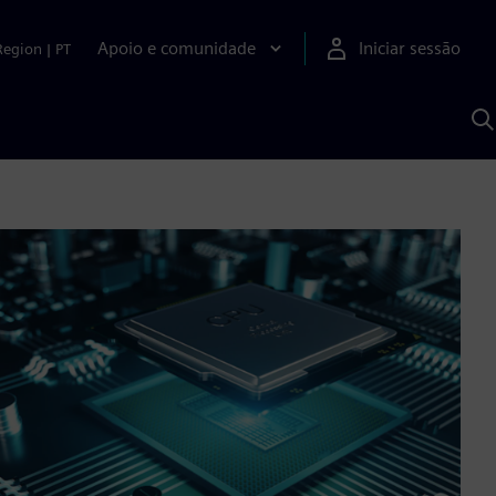
Apoio e comunidade
Iniciar sessão
Region
|
PT
P
c
d
S