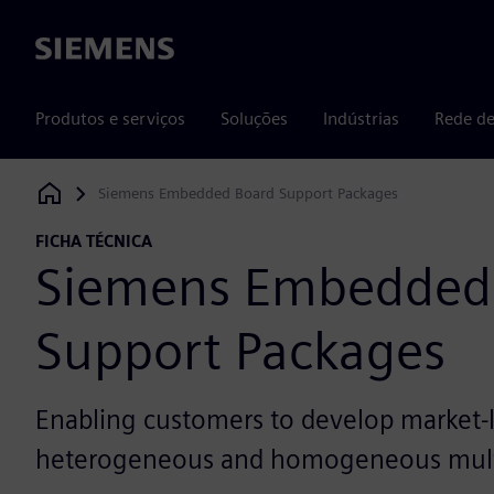
Siemens
Produtos e serviços
Soluções
Indústrias
Rede de
Siemens Embedded Board Support Packages
Siemens Digital Industries Software
FICHA TÉCNICA
Siemens Embedded
Support Packages
Enabling customers to develop market-
heterogeneous and homogeneous multi