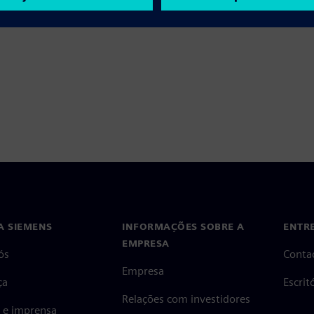
A SIEMENS
INFORMAÇÕES SOBRE A
ENTR
EMPRESA
ós
Conta
Empresa
ça
Escri
Relações com investidores
s e imprensa