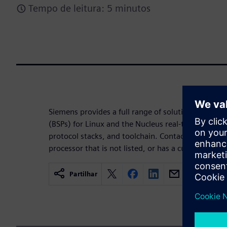
Tempo de leitura: 5 minutos
Siemens provides a full range of solutions includ
(BSPs) for Linux and the Nucleus real-time operat
protocol stacks, and toolchain. Contact us If you a
processor that is not listed, or has a custom archi
Partilhar