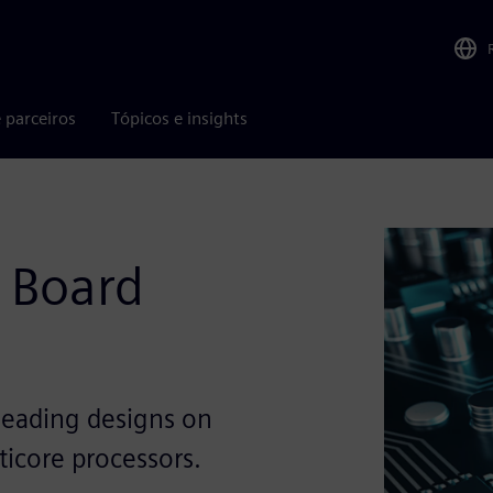
 parceiros
Tópicos e insights
 Board
leading designs on
core processors.