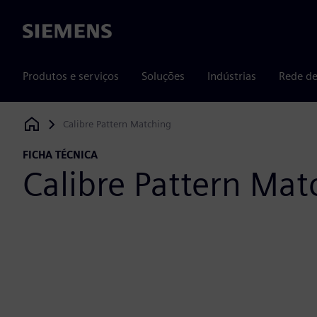
Siemens
Produtos e serviços
Soluções
Indústrias
Rede de
Calibre Pattern Matching
Siemens Digital Industries Software
FICHA TÉCNICA
Calibre Pattern Mat