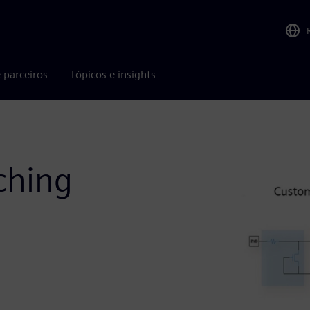
 parceiros
Tópicos e insights
ching