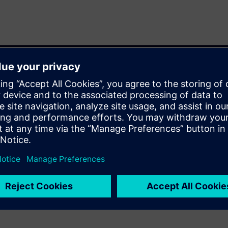
 automated pattern capture,
lementation, verification, and
perational text-based design
apture and compare process.
metric relationships with
l verification and design
or operationally impossible
erforming products with