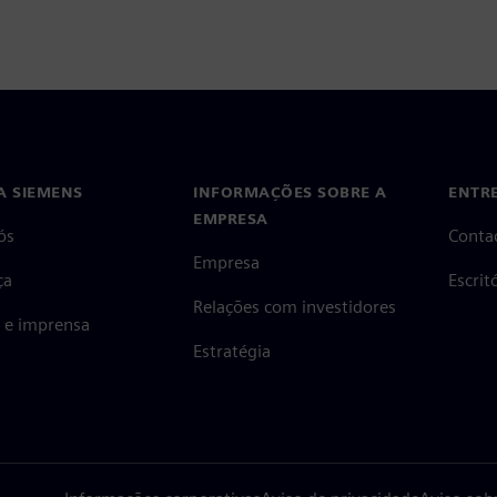
A SIEMENS
INFORMAÇÕES SOBRE A
ENTR
EMPRESA
ós
Conta
Empresa
ça
Escri
Relações com investidores
s e imprensa
Estratégia