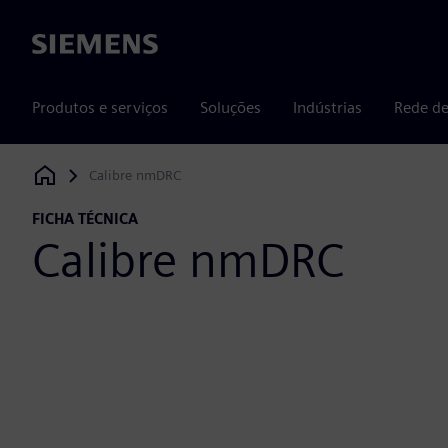
Siemens
Produtos e serviços
Soluções
Indústrias
Rede de
Calibre nmDRC
Siemens Digital Industries Software
FICHA TÉCNICA
Calibre nmDRC