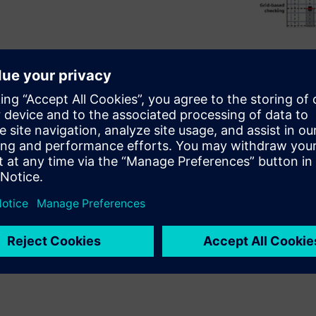
e demands of shrinking
ogies. When designers need
 light of more complex process
e nmDRC delivers the new
de comprehensive analysis
libre nmDRC, designers can
 design, at every node.