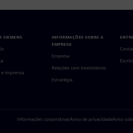
A SIEMENS
INFORMAÇÕES SOBRE A
ENTR
EMPRESA
ós
Conta
Empresa
ça
Escri
Relações com investidores
s e imprensa
Estratégia
Informações corporativas
Aviso de privacidade
Aviso sob