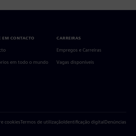
E EM CONTACTO
CARREIRAS
cto
Empregos e Carreiras
tórios em todo o mundo
Vagas disponíveis
re cookies
Termos de utilização
Identificação digital
Denúncias