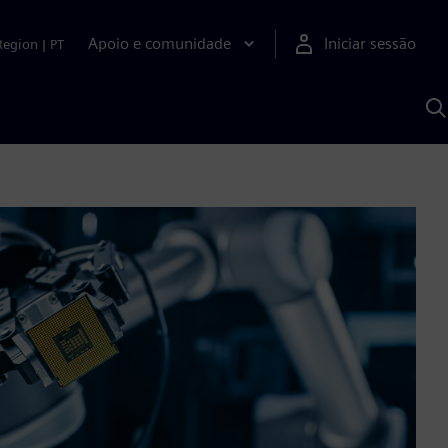
Apoio e comunidade
Iniciar sessão
Region
|
PT
P
c
d
S