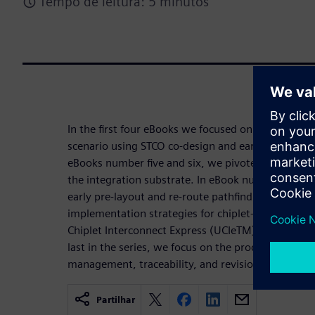
Tempo de leitura: 5 minutos
In the first four eBooks we focused on pathfinding
scenario using STCO co-design and early predictive 
eBooks number five and six, we pivoted to detaile
the integration substrate. In eBook number seven,
early pre-layout and re-route pathfinding definitio
implementation strategies for chiplet-to-chiplet in
Chiplet Interconnect Express (UCIeTM) protocol. In
last in the series, we focus on the process of desi
management, traceability, and revision control.
Partilhar