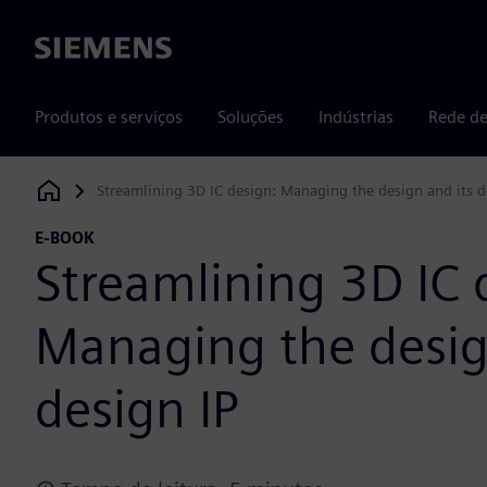
Siemens
Produtos e serviços
Soluções
Indústrias
Rede de
Streamlining 3D IC design: Managing the design and its d
Siemens Digital Industries Software
E-BOOK
Streamlining 3D IC 
Managing the desig
design IP