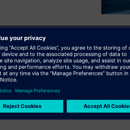
 and prototyping the design
multiphysics analysis. In
d physical implementation of
 we focused on the process of
n and the optimization of
terfaces using the Universal
 this eBook, the eighth and
gn data and design IP