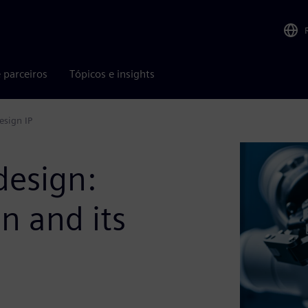
 parceiros
Tópicos e insights
esign IP
design:
n and its