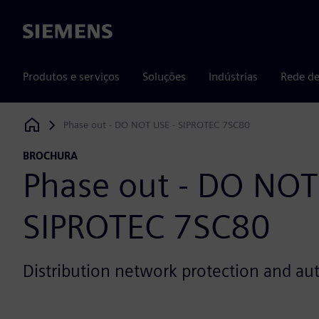
Siemens
Produtos e serviços
Soluções
Indústrias
Rede de
Phase out - DO NOT USE - SIPROTEC 7SC80
Siemens Digital Industries Software
BROCHURA
Phase out - DO NOT
SIPROTEC 7SC80
Distribution network protection and a