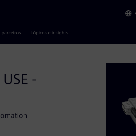
 parceiros
Tópicos e insights
 USE -
utomation