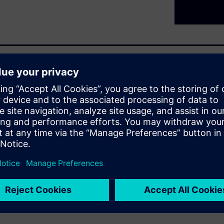
d tomorrow
Siemens are consistently
ur equipment safely under
effective solutions for all
. As SIPROTEC stands for
you as a user can combine
r to perform various tasks.