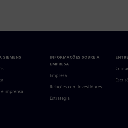
A SIEMENS
INFORMAÇÕES SOBRE A
ENTR
EMPRESA
ós
Conta
Empresa
ça
Escri
Relações com investidores
s e imprensa
Estratégia