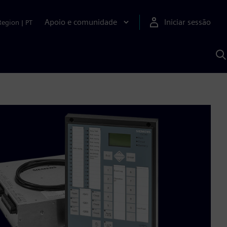
Apoio e comunidade
Iniciar sessão
Region
|
PT
P
c
d
S