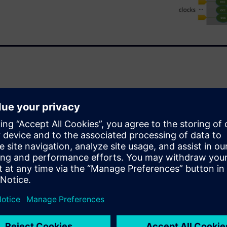
 developed a reference flow
ith Tessent for any Arm
ce flow, described in this
, and scripts that accelerate
. We are both dedicated to
vel of experience implementing