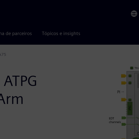
ma de parceiros
Tópicos e insights
-A75
l ATPG
 Arm