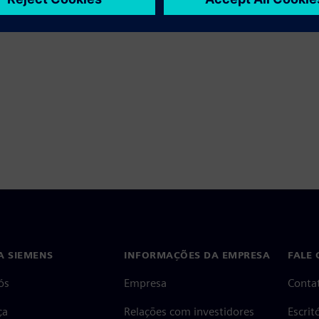
A SIEMENS
INFORMAÇÕES DA EMPRESA
FALE
ós
Empresa
Conta
ça
Relações com investidores
Escri