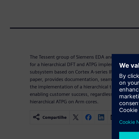
The Tessent group of Siemens EDA and Arm jointly
for a hierarchical DFT and ATPG implementation w
subsystem based on Cortex A-series IP. The referen
paper, provides documentation, seamless interfaces
the implementation of a hierarchical test solution
enabling customer success, regardless of their le
hierarchical ATPG on Arm cores.
Compartilhe