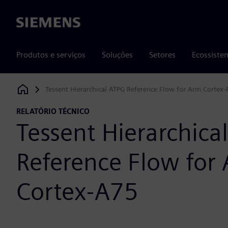
Siemens
Produtos e serviços
Soluções
Setores
Ecossiste
Tessent Hierarchical ATPG Reference Flow for Arm Cortex
Siemens Digital Industries Software
RELATÓRIO TÉCNICO
Tessent Hierarchica
Reference Flow for
Cortex-A75