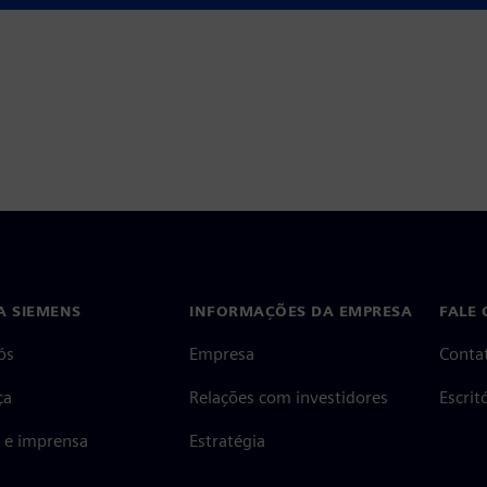
A SIEMENS
INFORMAÇÕES DA EMPRESA
FALE
ós
Empresa
Conta
ça
Relações com investidores
Escri
s e imprensa
Estratégia