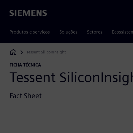
Siemens
Produtos e serviços
Soluções
Setores
Ecossiste
Tessent SiliconInsight
Siemens Digital Industries Software
FICHA TÉCNICA
Tessent SiliconInsig
Fact Sheet