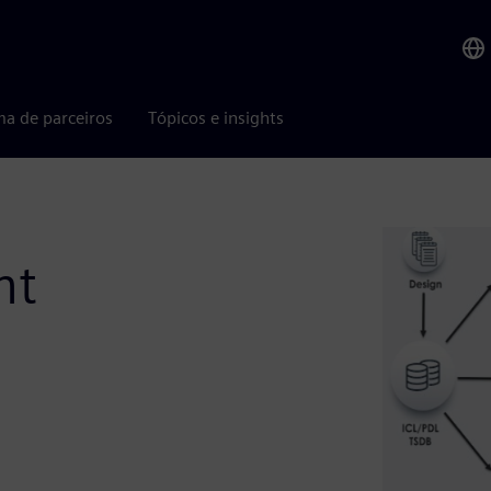
ma de parceiros
Tópicos e insights
ht