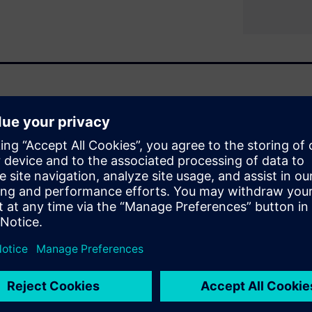
con bring-up phase is critical
rstanding under what
 problem helps design, test,
zation.