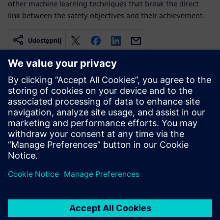
other machine learning techniques that break the direct
link between the safety objectives and their achievement.
Udostępnij
Powiązane treści