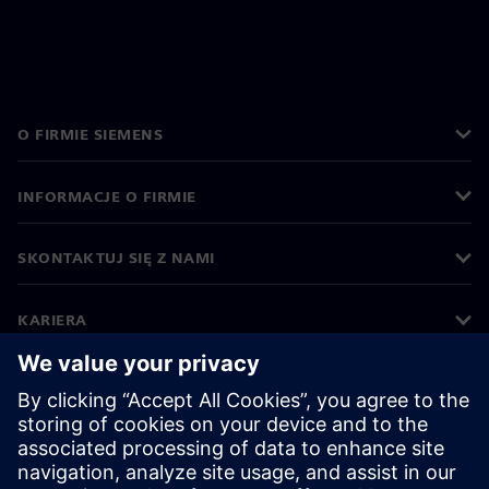
O FIRMIE SIEMENS
INFORMACJE O FIRMIE
SKONTAKTUJ SIĘ Z NAMI
KARIERA
©
Siemens
2026
Informacje korporacyjne