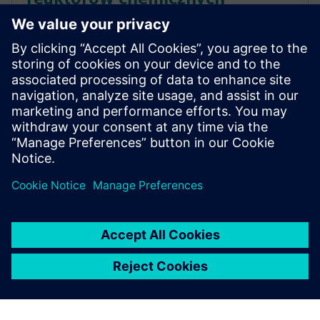
poprzez symulację ich
charakterystyki termicznej
Weź udział w webinarze, aby dowiedzieć się, jak
przedsiębiorstwa wykorzystują symulacje CFD do
ulepszenia wydajności termicznej, produktywności i
sprawności reaktorów chemicznych.