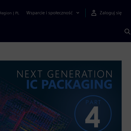
Wsparcie i społeczność
Zaloguj się
Region
|
PL
S
z
p
S
A