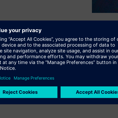
g why the latest emerging
 approach to the entire
anning and prototyping
, signoff, and test. These
gital virtual model of the
n collaborative design at