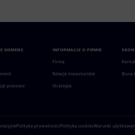
IE SIEMENS
INFORMACJE O FIRMIE
SKONT
Firma
Konta
ment
Relacje inwestorskie
Biura 
cje prasowe
Strategia
oracyjne
Polityka prywatności
Polityka cookies
Warunki użytkowan