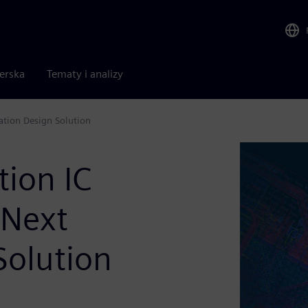
nerska
Tematy i analizy
ation Design Solution
tion IC
 Next
Solution