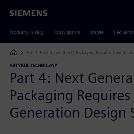
Siemens
Produkty i usługi
Rozwiązania
Branże
Sieć part
Part 4: Next Generation IC Packaging Requires Next Gener
Siemens Digital Industries Software
ARTYKUŁ TECHNICZNY
Part 4: Next Genera
Packaging Requires
Generation Design 