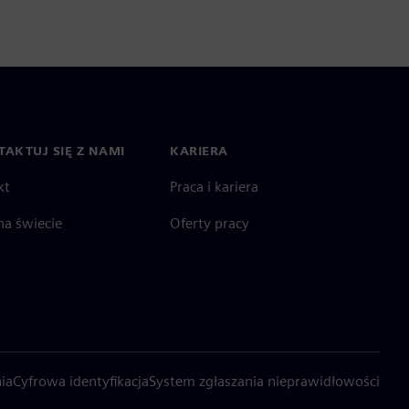
AKTUJ SIĘ Z NAMI
KARIERA
kt
Praca i kariera
na świecie
Oferty pracy
ia
Cyfrowa identyfikacja
System zgłaszania nieprawidłowości