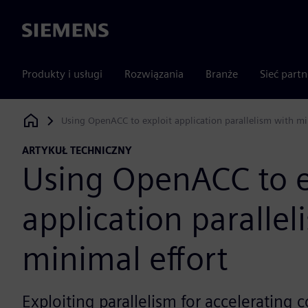
Siemens
Produkty i usługi
Rozwiązania
Branże
Sieć part
Using OpenACC to exploit application parallelism with mi
Siemens Digital Industries Software
ARTYKUŁ TECHNICZNY
Using OpenACC to e
application parallel
minimal effort
Exploiting parallelism for accelerating 