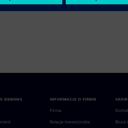
IE SIEMENS
INFORMACJE O FIRMIE
SKONT
Firma
Konta
ment
Relacje inwestorskie
Biura 