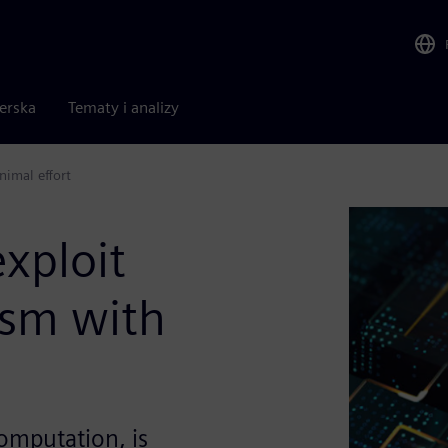
nerska
Tematy i analizy
nimal effort
xploit
ism with
computation, is