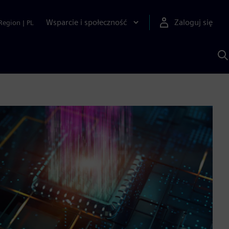
Wsparcie i społeczność
Zaloguj się
Region
|
PL
S
z
p
S
A