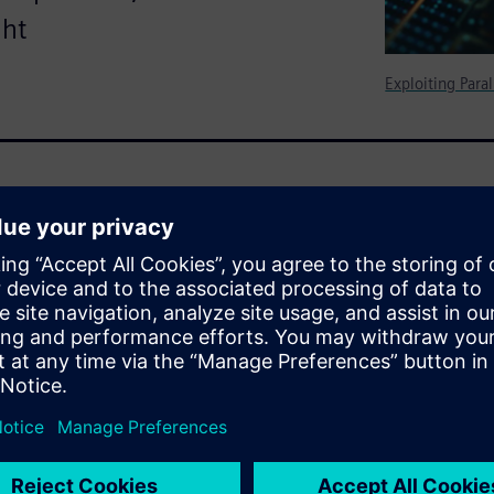
ght
Exploiting Par
Celerators) to accelerate
e algorithms such as
rectives enables a programmer
that perform effectively on a