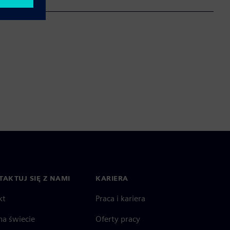
AKTUJ SIĘ Z NAMI
KARIERA
kt
Praca i kariera
na świecie
Oferty pracy