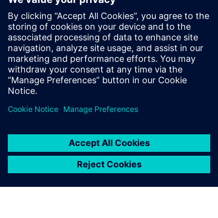
Produkcja części to złożony biznes, ale transformacja
cyfrowa pozwala uprościć nawet najtrudniejsze procesy i
zwiększyć rentowność przedsiębiorstwa.
Z tego bezpłatnego artykułu technicznego dowiesz się, co
można zrobić.
Udostępnij