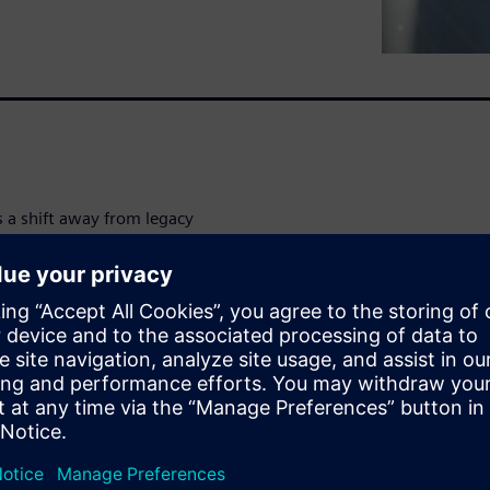
 a shift away from legacy
ual design work, data
ry demands generative design.
fly described how a
ion. In part two, we will
 describe the keys to its
ng within a platform context,