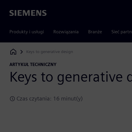
Siemens
Produkty i usługi
Rozwiązania
Branże
Sieć part
Keys to generative design
Siemens Digital Industries Software
ARTYKUŁ TECHNICZNY
Keys to generative 
Czas czytania: 16 minut(y)