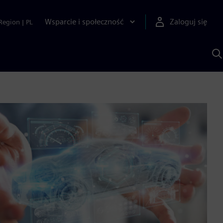
Wsparcie i społeczność
Zaloguj się
Region
|
PL
S
z
p
S
A