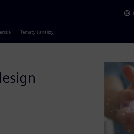
nerska
Tematy i analizy
design