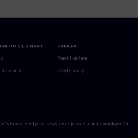
AKTUJ SIĘ Z NAMI
KARIERA
kt
Praca i kariera
na świecie
Oferty pracy
ia
Cyfrowa identyfikacja
System zgłaszania nieprawidłowości