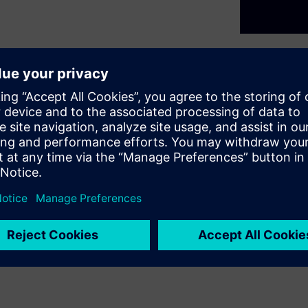
cious resource—water. Water
es to ensure secure water
 and environmentally safe
de the opportunity to address
sustainable way. Digitalization
 paper outlines a strategic
r through digital innovation,