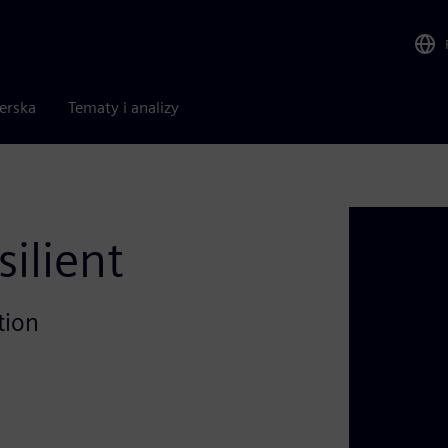
nerska
Tematy i analizy
ilient
tion