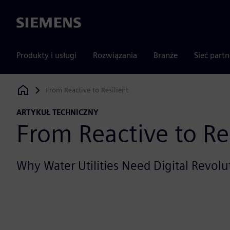
Siemens
Produkty i usługi
Rozwiązania
Branże
Sieć part
From Reactive to Resilient
Siemens Digital Industries Software
ARTYKUŁ TECHNICZNY
From Reactive to Res
Why Water Utilities Need Digital Revolu