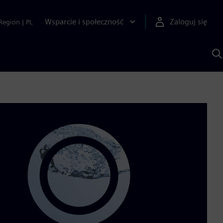
Wsparcie i społeczność
Zaloguj się
Region
|
PL
S
z
p
S
A