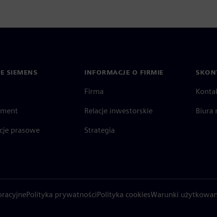
IE SIEMENS
INFORMACJE O FIRMIE
SKONT
Firma
Konta
ment
Relacje inwestorskie
Biura 
cje prasowe
Strategia
oracyjne
Polityka prywatności
Polityka cookies
Warunki użytkowan