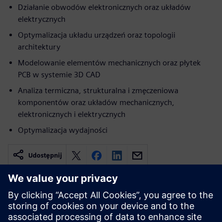
Działanie obwodów elektronicznych oraz układów
elektrycznych
Optymalizacja układu urządzeń oraz topologii
architektury
Modelowanie elementów mechanicznych oraz płytek
PCB w systemie 3D CAD
Analiza termiczna, strukturalna i zmęczeniowa
komponentów oraz układów mechanicznych,
elektronicznych i elektrycznych
Optymalizacja wydajności
Udostępnij