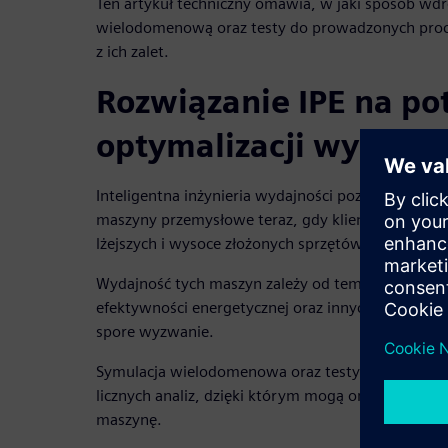
Ten artykuł techniczny omawia, w jaki sposób wd
wielodomenową oraz testy do prowadzonych proce
z ich zalet.
Rozwiązanie IPE na po
optymalizacji wydajno
Inteligentna inżynieria wydajności pozwala proje
maszyny przemysłowe teraz, gdy klienci oczekują b
lżejszych i wysoce złożonych sprzętów.
Wydajność tych maszyn zależy od tempa produkcji
efektywności energetycznej oraz innych czynników
spore wyzwanie.
Symulacja wielodomenowa oraz testy pozwalają 
licznych analiz, dzięki którym mogą oni szybko 
maszynę.