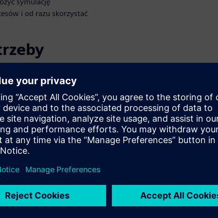
rożyć symulację
sów i od razu skorzystać
trzeby
ści
ktować lepiej zoptymalizowane
ardziej inteligentnych,
, przepustowości,
. Ich zbilansowanie stanowi
inżynierom na wykonanie
zoptymalizować projektowaną