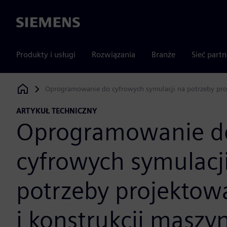
Siemens
Produkty i usługi
Rozwiązania
Branże
Sieć part
Oprogramowanie do cyfrowych symulacji na potrzeby proj
Siemens Digital Industries Software
ARTYKUŁ TECHNICZNY
Oprogramowanie d
cyfrowych symulacj
potrzeby projektow
i konstrukcji maszy