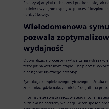
Przeczytaj artykuł techniczny i przekonaj się, jak
podnieść wydajność sprzętu, poprawić bezpieczeń
obniżyć koszty.
Wielodomenowa symul
pozwala zoptymalizow
wydajność
Optymalizacja procesów wytwarzania wdraża wi
testy już na wczesnym etapie – najpierw z wykor
a następnie fizycznego prototypu.
Symulacja kompleksowego cyfrowego bliźniaka 
zrozumieć, gdzie należy umieścić czujniki na proto
Informacje ze świata rzeczywistego można następ
bliźniaka na potrzeby walidacji. W ten sposób pro
przewagę nad konkurencją i mogą tworzyć zoptym