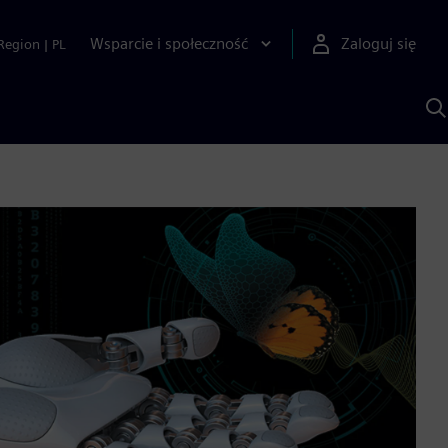
Wsparcie i społeczność
Zaloguj się
Region
|
PL
S
z
p
S
A