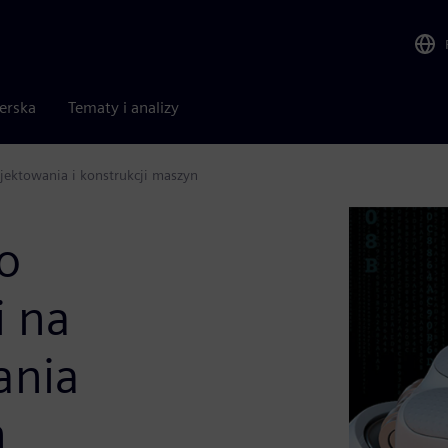
nerska
Tematy i analizy
ektowania i konstrukcji maszyn
o
i na
ania
n