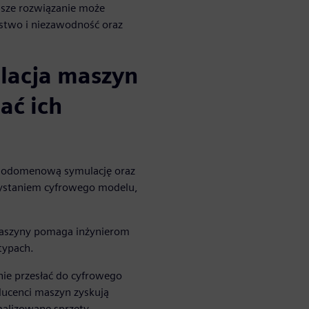
 nasze rozwiązanie może
stwo i niezawodność oraz
acja maszyn
ać ich
elodomenową symulację oraz
zystaniem cyfrowego modelu,
maszyny pomaga inżynierom
typach.
nie przesłać do cyfrowego
ducenci maszyn zyskują
alizowane sprzęty.