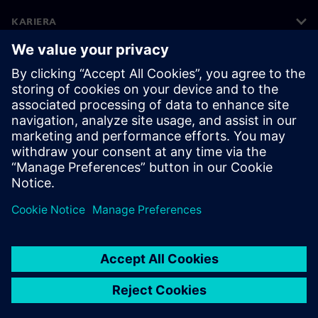
KARIERA
©
Siemens
2026
Informacje korporacyjne
Polityka prywatności
Polityka cookies
Warunki użytkowania
Cyfrowa identyfikacja
System zgłaszania nieprawidłowości