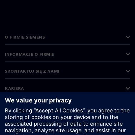
O FIRMIE SIEMENS
INFORMACJE O FIRMIE
SKONTAKTUJ SIĘ Z NAMI
KARIERA
©
Siemens
2026
Informacje korporacyjne