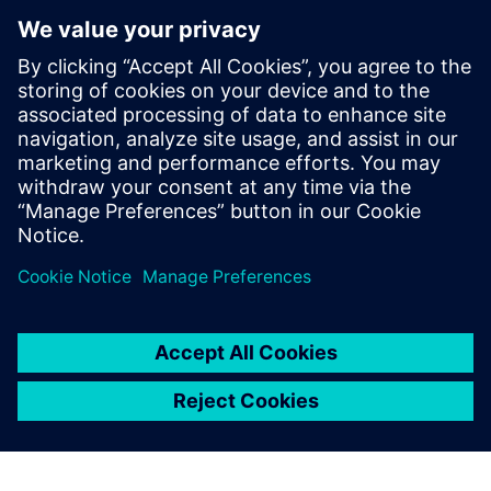
Aplikacje niskokodowe mogą
zapewnić spersonalizowane
rozwiązanie, które jest
niezbędne, by pokonać
wyzwania dotyczące
projektowania i wykorzystania
produktów, a także wszystkich
etapów pośrednich.