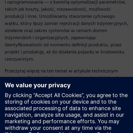
i oprogramowania — z kwestią optymalizacji parametrów,
takich jak koszty, jakość, niezawodność, możliwość
produkcji i inne. Umożliwiamy stworzenie cyfrowego
wątku, który łączy zamiar rejestracji danych inżynieryjnych,
działanie oraz zakres systemów w ramach domen
inżynierskich i organizacyjnych, zapewniając
identyfikowalność od momentu definicji produktu, przez
projekt i produkcję, aż do działania pojazdu w środowisku
rzeczywistym.
Przeczytaj więcej na ten temat w artykule technicznym
autorstwa Piyusha Karkarego, dyrektora ds. globalnych
rozwiązań dla branży motoryzacyjnej w firmie Siemens PLM
Software.
You have successfully registered to download our Model-
based systems engineering for autonomous vehicle
development white paper