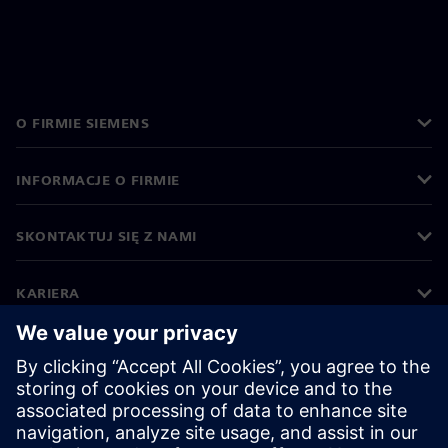
O FIRMIE SIEMENS
INFORMACJE O FIRMIE
SKONTAKTUJ SIĘ Z NAMI
KARIERA
©
Siemens
2026
Informacje korporacyjne