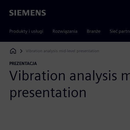
Siemens
Produkty i usługi
Rozwiązania
Branże
Sieć part
Vibration analysis mid-level presentation
Siemens Digital Industries Software
PREZENTACJA
Vibration analysis m
presentation