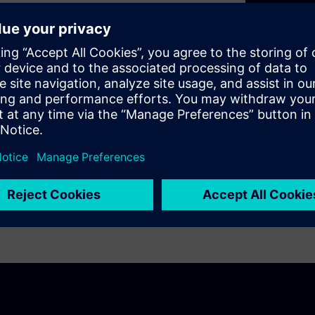
Vibration analy
ronics