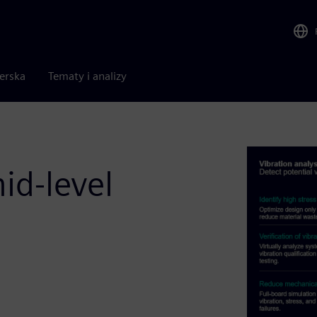
nerska
Tematy i analizy
id-level