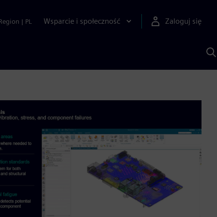
Wsparcie i społeczność
Zaloguj się
Region
|
PL
S
z
p
S
A