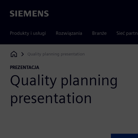
Siemens
Produkty i usługi
Rozwiązania
Branże
Sieć part
Quality planning presentation
Siemens Digital Industries Software
PREZENTACJA
Quality planning
presentation