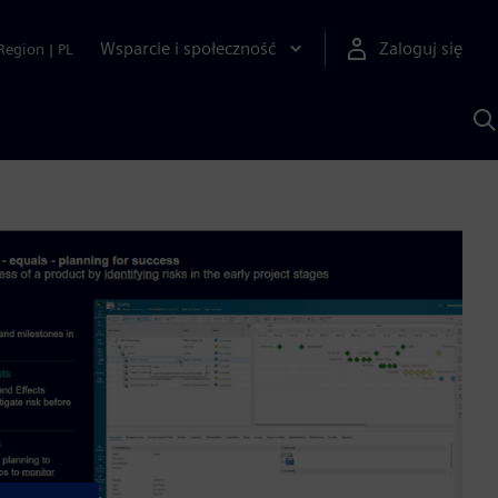
Wsparcie i społeczność
Zaloguj się
Region
|
PL
S
z
p
S
A