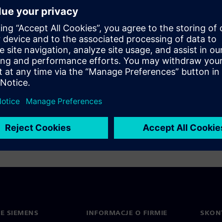
ics
IE SIEMENS
INFORMACJE O FIRMIE
SKONT