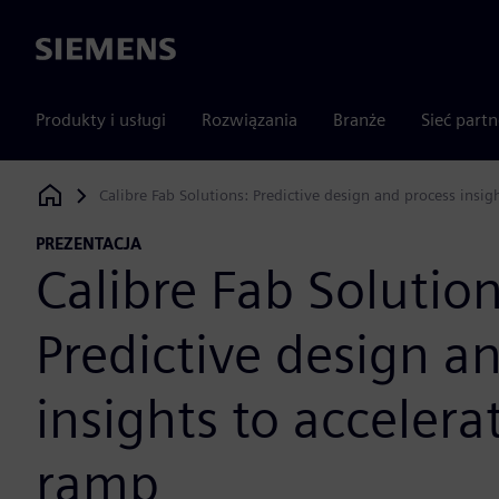
Siemens
Produkty i usługi
Rozwiązania
Branże
Sieć part
Calibre Fab Solutions: Predictive design and process insig
Siemens Digital Industries Software
PREZENTACJA
Calibre Fab Solution
Predictive design a
insights to accelera
ramp