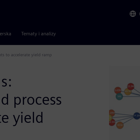
nerska
Tematy i analizy
hts to accelerate yield ramp
s:
nd process
te yield