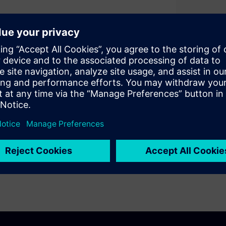
or structuring and analyzing
dels, and generating