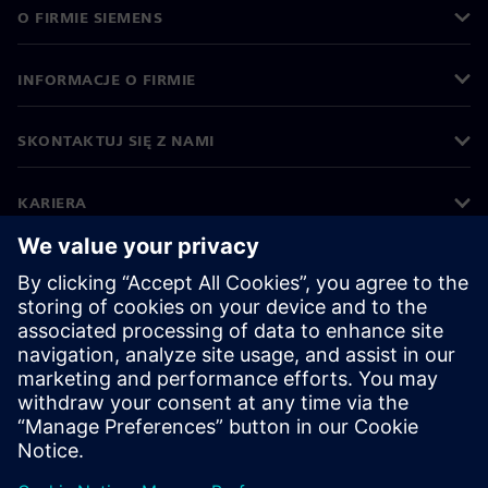
O FIRMIE SIEMENS
INFORMACJE O FIRMIE
SKONTAKTUJ SIĘ Z NAMI
KARIERA
©
Siemens
2026
Informacje korporacyjne
Polityka prywatności
Polityka cookies