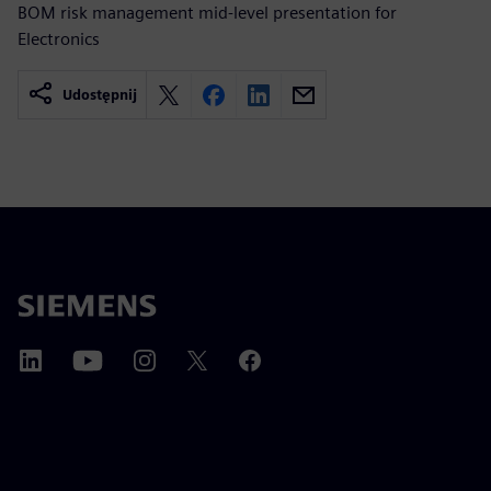
BOM risk management mid-level presentation for
Electronics
Udostępnij