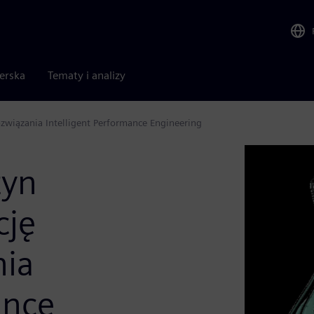
nerska
Tematy i analizy
związania Intelligent Performance Engineering
zyn
cję
nia
ance