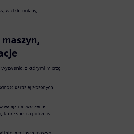
ą wielkie zmiany,
 maszyn,
acje
a wyzwania, z którymi mierzą
odność bardziej złożonych
ozwalają na tworzenie
 które spełnią potrzeby
ść inteligentnych maszyn