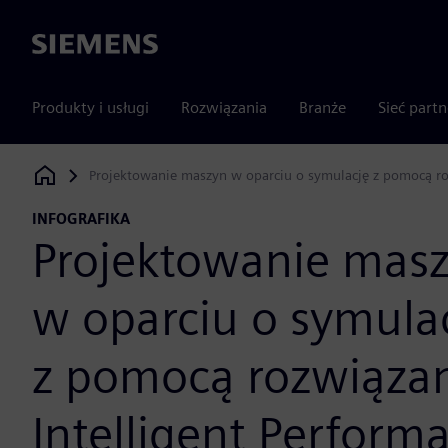
Siemens
Produkty i usługi
Rozwiązania
Branże
Sieć part
Projektowanie maszyn w oparciu o symulację z pomocą ro
Siemens Digital Industries Software
INFOGRAFIKA
Projektowanie mas
w oparciu o symula
z pomocą rozwiąza
Intelligent Perform