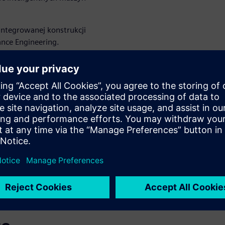
zintegrowanej konstrukcji
ance Engineering.
kniętej pętli
w rozwiązaniu Intelligent
z jego filarów.
i, konstruktorzy maszyn mogą
, ograniczyć czas przestojów
dania i pomagają firmom
balnym.
niętej pętli.