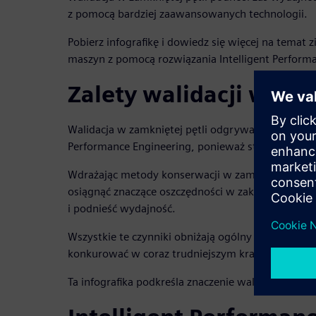
z pomocą bardziej zaawansowanych technologii.
Pobierz infografikę i dowiedz się więcej na temat 
maszyn z pomocą rozwiązania Intelligent Perform
Zalety walidacji w zam
Walidacja w zamkniętej pętli odgrywa ważną rolę 
Performance Engineering, ponieważ stanowi jeden 
Wdrażając metody konserwacji w zamkniętej pętl
osiągnąć znaczące oszczędności w zakresie obsługi
i podnieść wydajność.
Wszystkie te czynniki obniżają ogólny koszt posia
konkurować w coraz trudniejszym krajobrazie glo
Ta infografika podkreśla znaczenie walidacji w zamk