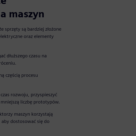
ce
ja maszyn
że sprzęty są bardziej złożone
lektryczne oraz elementy
ć dłuższego czasu na
róceniu.
lną częścią procesu
czas rozwoju, przyspieszyć
 mniejszą liczbę prototypów.
uktorzy maszyn korzystają
, aby dostosować się do