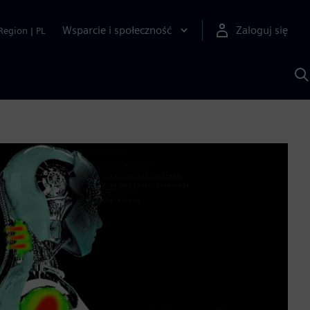
Wsparcie i społeczność
Zaloguj się
Region
|
PL
S
z
p
S
A