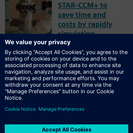
STAR-CCM+ to
save time and
costs by rapidly
simulating
multiple pump
designs
Siemens Digital Industries
Software solution provides
Taco Comfort Solutions with
confidence in designs before
physical testing.