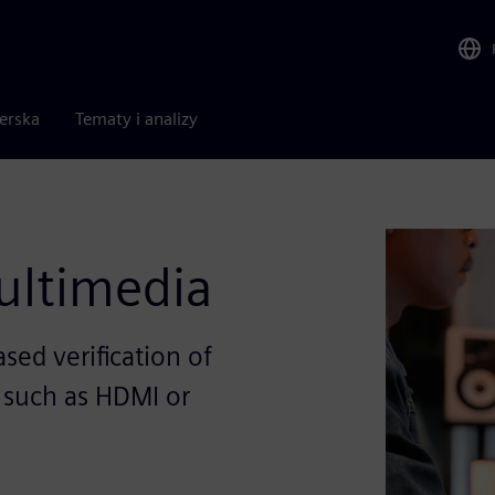
nerska
Tematy i analizy
Multimedia
sed verification of
 such as HDMI or