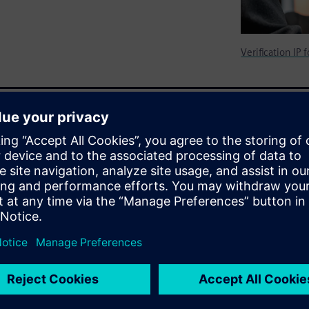
Verification IP
ation of RTL Designs with
t