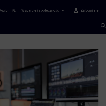
Wsparcie i społeczność
Zaloguj się
Region
|
PL
S
z
p
S
A