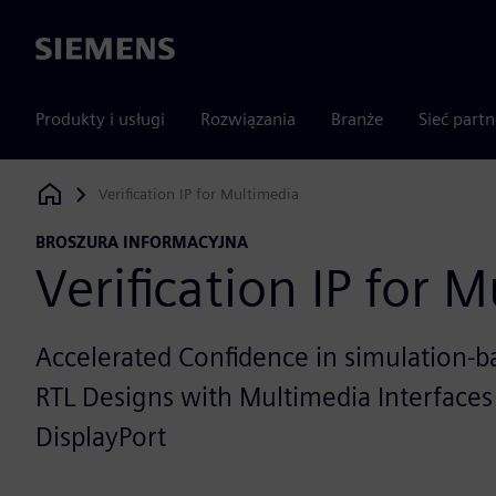
Siemens
Produkty i usługi
Rozwiązania
Branże
Sieć part
Verification IP for Multimedia
Siemens Digital Industries Software
BROSZURA INFORMACYJNA
Verification IP for 
Accelerated Confidence in simulation-ba
RTL Designs with Multimedia Interfaces
DisplayPort