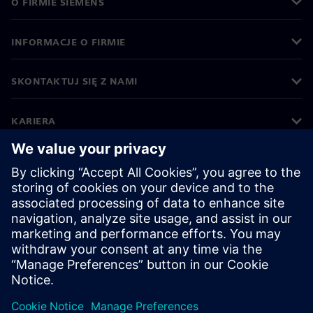
O FIRMIE SIEMENS
INFORMACJE O FIRMIE
SKONTAKTUJ SIĘ Z NAMI
KARIERA
©
Siemens
2026
Informacje korporacyjne
Polityka prywatności
Polityka cookies
Warunki użytkowania