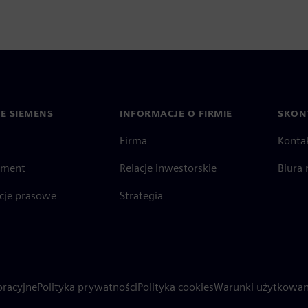
IE SIEMENS
INFORMACJE O FIRMIE
SKONT
Firma
Konta
ment
Relacje inwestorskie
Biura 
cje prasowe
Strategia
oracyjne
Polityka prywatności
Polityka cookies
Warunki użytkowan