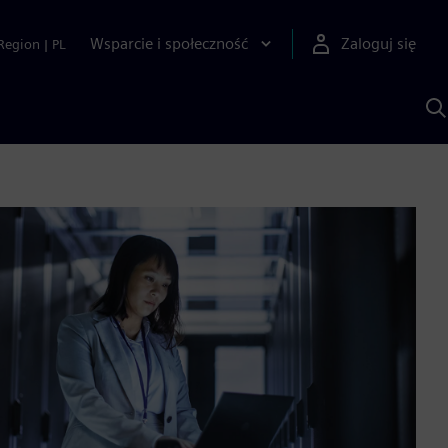
Wsparcie i społeczność
Zaloguj się
Region
|
PL
S
z
p
S
A