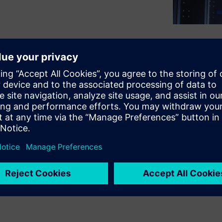
® SLC can run programs
 install any third-party
 includes core language,
istical analysis, time series
, communication and a
eloping custom language