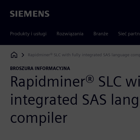
Siemens
Produkty i usługi
Rozwiązania
Branże
Sieć part
Rapidminer® SLC with fully integrated SAS language comp
Siemens Digital Industries Software
BROSZURA INFORMACYJNA
Rapidminer® SLC wit
integrated SAS lan
compiler