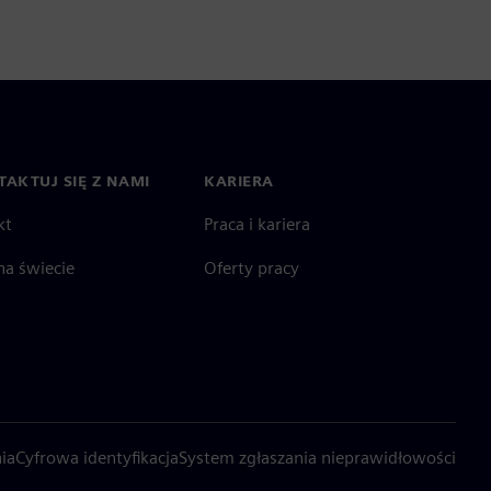
AKTUJ SIĘ Z NAMI
KARIERA
kt
Praca i kariera
na świecie
Oferty pracy
ia
Cyfrowa identyfikacja
System zgłaszania nieprawidłowości