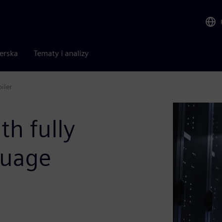
nerska
Tematy i analizy
iler
h fully
guage