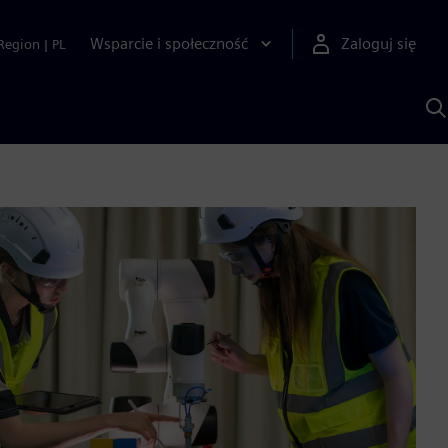
Wsparcie i społeczność
Zaloguj się
Region
|
PL
S
z
p
S
A