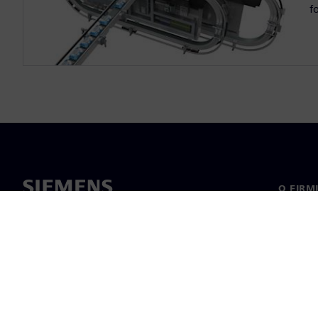
f
O FIRM
O nas
Manage
Informa