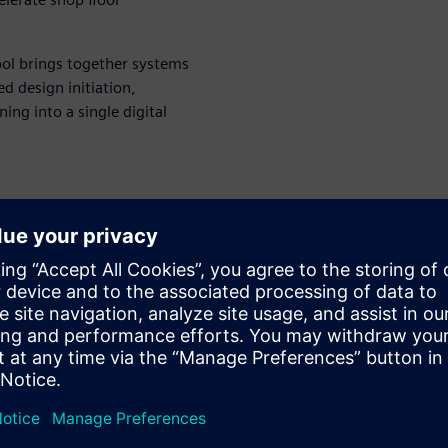
ool brings together systems
d design initiation,
ng into a single digital