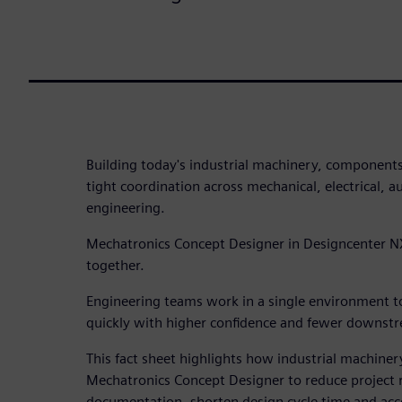
Building today's industrial machinery, component
tight coordination across mechanical, electrical,
engineering.
Mechatronics Concept Designer in Designcenter NX
together.
Engineering teams work in a single environment 
quickly with higher confidence and fewer downst
This fact sheet highlights how industrial machine
Mechatronics Concept Designer to reduce project r
documentation, shorten design cycle time and acce