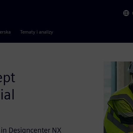
nerska
Tematy i analizy
ept
ial
n in Designcenter NX