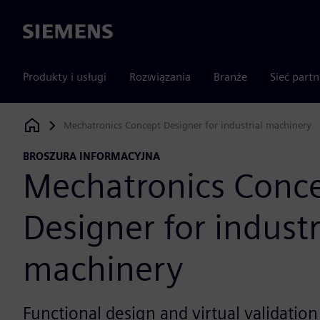
Siemens
Produkty i usługi
Rozwiązania
Branże
Sieć part
Mechatronics Concept Designer for industrial machinery
Siemens Digital Industries Software
BROSZURA INFORMACYJNA
Mechatronics Conc
Designer for industr
machinery
Functional design and virtual validatio