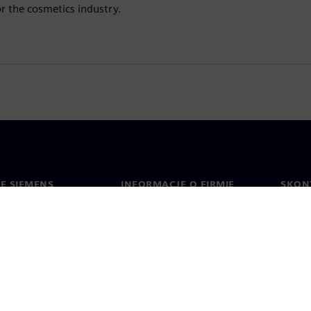
or the cosmetics industry.
IE SIEMENS
INFORMACJE O FIRMIE
SKONT
Firma
Konta
ment
Relacje inwestorskie
Biura 
cje prasowe
Strategia