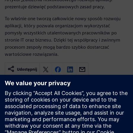
prezentuje dziewięć podstawowych zasad pracy.
To właśnie one tworzą całkowicie nowy sposób rozwoju
aplikacji, który pozwala organizacjom wykorzystać
pomysły wszystkich utalentowanych pracowników po
stronie IT oraz biznesu. Dzięki tej współpracy i zwinnym
procesom zespoły mogą bardzo szybko dostarczać
wartościowe rozwiązania.
Udostępnij
Powiązane treści