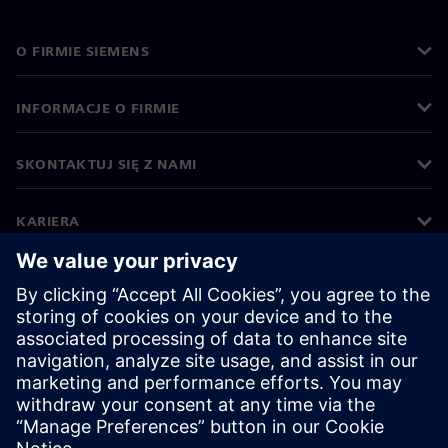
O FIRMIE SIEMENS
INFORMACJE O FIRMIE
SKONTAKTUJ SIĘ Z NAMI
KARIERA
©
Siemens
2026
Informacje korporacyjne
Polityka prywatności
Polityka cookies