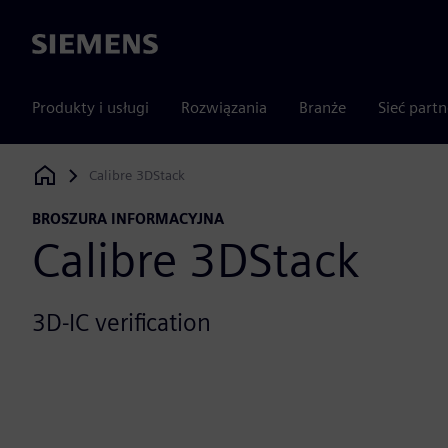
Siemens
Produkty i usługi
Rozwiązania
Branże
Sieć part
Calibre 3DStack
Siemens Digital Industries Software
BROSZURA INFORMACYJNA
Calibre 3DStack
3D-IC verification