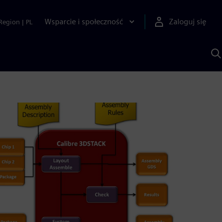
Wsparcie i społeczność
Zaloguj się
Region
|
PL
S
z
p
S
A