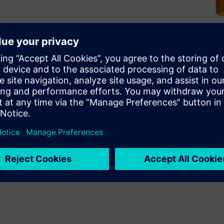
ignoff verification to enable
2.5D and 3D stacked die
perform signoff DRC and LVS
ocess node without breaking
ignificantly reducing time to