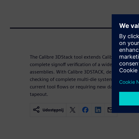
The Calibre 3DStack tool extends Calibre die-level s
complete signoff verification of a wide variety of 
assemblies. With Calibre 3DSTACK, designers can 
checking of complete multi-die systems at any pr
current tool flows or requiring new data formats, s
tapeout.
Udostępnij