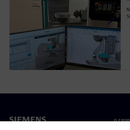
N
5
O FIRM