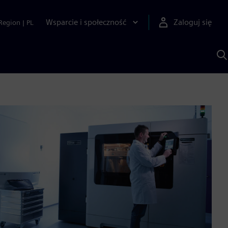
Wsparcie i społeczność
Zaloguj się
Region
|
PL
S
z
p
S
A