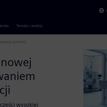
nerska
Tematy i analizy
alizacji produkcji
 nowej
owaniem
cji
części wysokiej