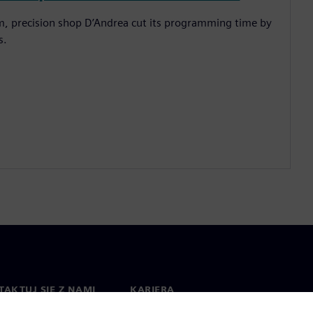
em, precision shop D’Andrea cut its programming time by
s.
AKTUJ SIĘ Z NAMI
KARIERA