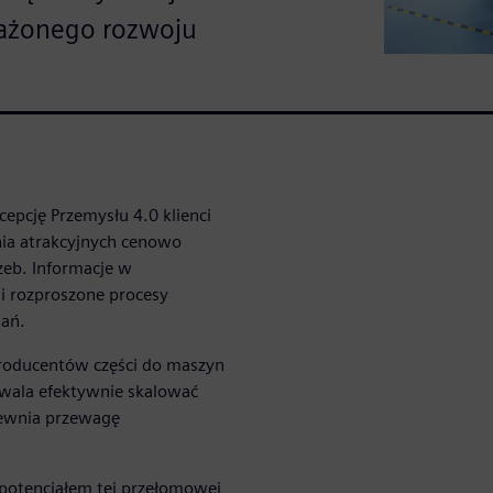
ważonego rozwoju
pcję Przemysłu 4.0 klienci
ia atrakcyjnych cenowo
zeb. Informacje w
 i rozproszone procesy
gań.
 producentów części do maszyn
zwala efektywnie skalować
ewnia przewagę
 potencjałem tej przełomowej