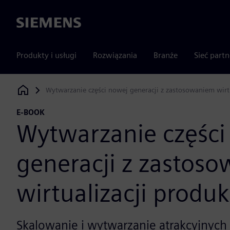
Siemens
Produkty i usługi
Rozwiązania
Branże
Sieć part
Wytwarzanie części nowej generacji z zastosowaniem wirtu
Siemens Digital Industries Software
E-BOOK
Wytwarzanie części
generacji z zastos
wirtualizacji produk
Skalowanie i wytwarzanie atrakcyjnych 