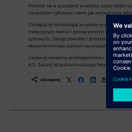
Przenieś się w przyszłość produkcji części dzięki 
narzędziom cyfrowym takim jak wytwarzanie add
Zintegruj tę technologię ze swoim przepływem pra
tradycyjnych metod i poznaj korzyści wynikające z
cyfrowych. Zastąp powolne i przestarzałe środowi
ekosystemem bez żadnych ograniczeń.
Zapewnij swojemu przedsiębiorstwu sukces na ryn
4.0. Zacznij od pobrania naszego bezpłatnego e-b
Udostępnij