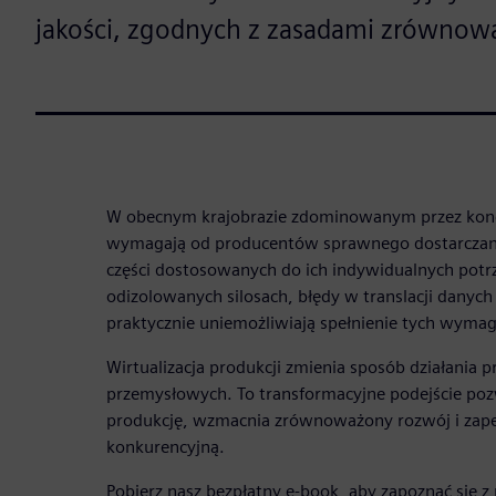
jakości, zgodnych z zasadami zrówno
W obecnym krajobrazie zdominowanym przez konce
wymagają od producentów sprawnego dostarczan
części dostosowanych do ich indywidualnych potr
odizolowanych silosach, błędy w translacji danych
praktycznie uniemożliwiają spełnienie tych wyma
Wirtualizacja produkcji zmienia sposób działania
przemysłowych. To transformacyjne podejście po
produkcję, wzmacnia zrównoważony rozwój i zap
konkurencyjną.
Pobierz nasz bezpłatny e-book, aby zapoznać się z