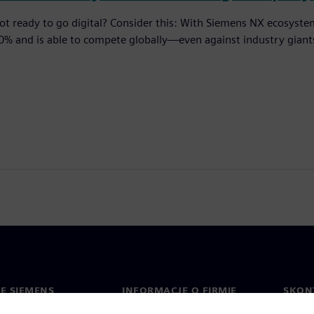
ot ready to go digital? Consider this: With Siemens NX ecosyst
0% and is able to compete globally—even against industry giant
IE SIEMENS
INFORMACJE O FIRMIE
SKONT