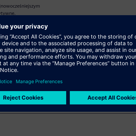
najnowocześniejszym
ytywne.
cy jako dopełnienie
 wdrożenia narzędzi
sko produkcji części zwinnym
ku części w erze Przemysłu
ooka.